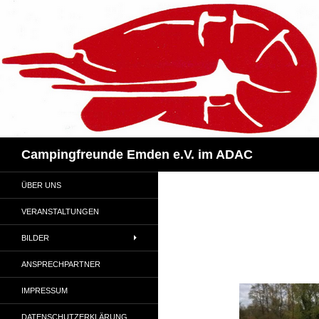
Zum
Inhalt
springen
Suchen
Campingfreunde Emden e.V. im ADAC
ÜBER UNS
VERANSTALTUNGEN
BILDER
ANSPRECHPARTNER
IMPRESSUM
DATENSCHUTZERKLÄRUNG